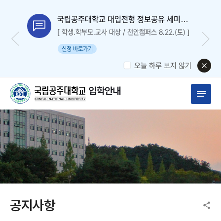
국립공주대학교 대입전형 정보공유 세미나
신청
[ 학생.학부모.교사 대상 / 천안캠퍼스 8.22.(토) ]
신청 바로가기
오늘 하루 보지 않기
공지사항