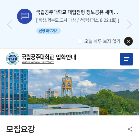
국립공주대학교 대입전형 정보공유 세미나
신청
[ 학생.학부모.교사 대상 / 천안캠퍼스 8.22.(토) ]
신청 바로가기
오늘 하루 보지 않기
모집요강