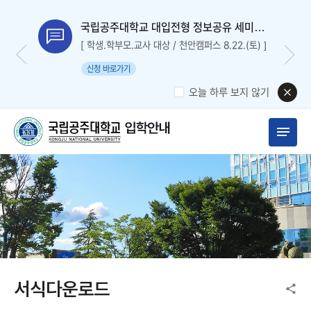
국립공주대학교 대입전형 정보공유 세미나
신청
[ 학생.학부모.교사 대상 / 천안캠퍼스 8.22.(토) ]
신청 바로가기
오늘 하루 보지 않기
서식다운로드