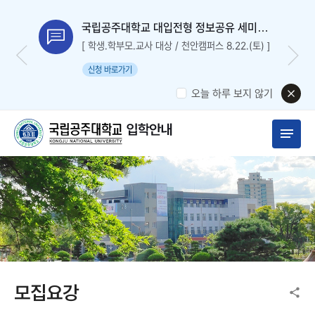
국립공주대학교 대입전형 정보공유 세미나
신청
[ 학생.학부모.교사 대상 / 천안캠퍼스 8.22.(토) ]
신청 바로가기
오늘 하루 보지 않기
모집요강