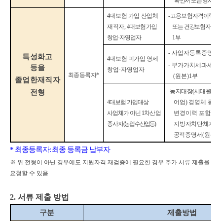
확인서 또는 영사확
4
대보험 가입 산업체
-
고용보험자격이력내
재직자
,
4
대보험 가입
또는 건강보험자격
창업
·
자영업자
1
부
-
사업자등록증명원
(
특성화고
4
대보험 미가입 영세
-
부가가치세과세표
등을
창업
·
자영업자
최종등록자
*
(
원본
)
1
부
졸업한재직자
-
농지대장
(
세대원 포
전형
4
대보험 가입대상
어업
)
경영체 등록
사업체가 아닌
1
차산업
변경이력 포함
]
등
종사자
(
농업
·
수산업등
)
지방
자치단체가 
공적증명서
(
원본
) 
*
최종등록자
:
최종 등록금 납부자
※
위 전형이 아닌 경우에도 지원자격 재검증에 필요한 경우 추가 서류 제출을
요청할 수 있음
2.
서류 제출 방법
구분
제출방법