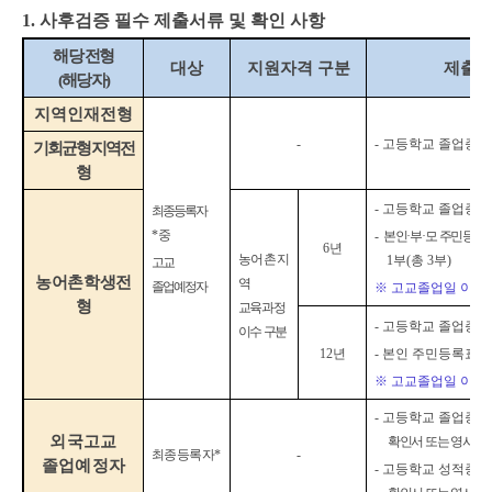
1.
사후검증 필수 제출서류 및 확인 사항
해당 전형
대상
지원자격 구분
제출
(
해당자
)
지역인재전형
-
-
고등학교 졸업증명
기회균형지역전
형
-
고등학교 졸업증명
최종등록자
*
중
-
본인
·
부
·
모 주민등록
6
년
농어촌지
1
부
(
총
3
부
)
고교
농어촌학생전
역
졸업
예정자
※
고교졸업일 이후
형
교육과정
-
고등학교 졸업증명
이수 구분
12
년
-
본인 주민등록표초
※
고교졸업일 이후
-
고등학교 졸업증명
외국고교
확인서 또는 영사확
최종등록자
*
-
졸업예정자
-
고등학교 성적증명