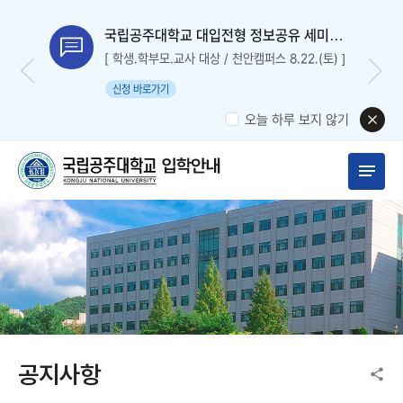
국립공주대학교 대입전형 정보공유 세미나
신청
[ 학생.학부모.교사 대상 / 천안캠퍼스 8.22.(토) ]
신청 바로가기
오늘 하루 보지 않기
공지사항