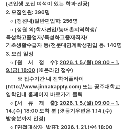
(
·
)
편입생 모집 여석이 있는 학과
전공
2.
: 396
모집인원
명
(
)
: 256
○
정원
내
일반편입학
명
(
)
/
/
○
정원 외
학사편입
농어촌지역학생
/
/
특성화고졸업자
특성화고졸재직자
/
140
기초생활수급자 등
전문대연계학생편입 등:
명
3.
모집 일정
[
]
:
2026. 1. 5.(
) 09:00 ~ 1.
○
원 서 접 수
월
9.(
) 18:00
(
)
금
※
온라인 접수
※
접수기간 내 진학어플라이
(htto://www.jinhakapply.com)
또는 공주대학교
입학안내 홈페이지 바로가기 클릭
[
]
:
2026. 1. 5.(
) 09:00 ~ 1.
○
서 류 제 출
월
14.(
) 18:00
(
1.
14.(
)
수
도착 분
※
등기우편은
수
)
발송
분까지 인정
[
]:
2026. 1. 21.(
) 18:00
○
면접대상자 발표
수