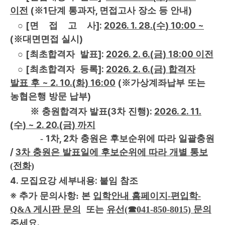
(
1
,
)
이전
※
단계 통과자
면접고사 장소 등 안내
[
]
:
2026. 1. 28.(
) 10:00 ~
○
면 접 고 사
수
(
)
※
대면면접 실시
[
]:
2026. 2. 6.(
) 18:00
○
최초합격자 발표
금
이전
[
]:
2026. 2. 6.(
)
○
최초합격자 등록
금
합격자
~ 2. 10.(
) 16:00
(
발표 후
화
※
가상계좌납부 또는
)
농협은행 방문 납부
(3
):
2026. 2. 11.
※
충원합격자 발표
차 진행
(
) ~ 2. 20.(
)
수
금
까지
1
, 2
-
차
차 충원은 후보순위에 따라 일괄충원
/
3
차 충원은
발표일에 후보순위에 따라 개별
통보
(전화)
4.
:
모집요강 세부내용
붙임 참조
※
추가 문의사항: 본
입학안내 홈페이지-편입학-
Q&A 게시판 문의
또는
유선(☎041-850-8015) 문의
주세요.