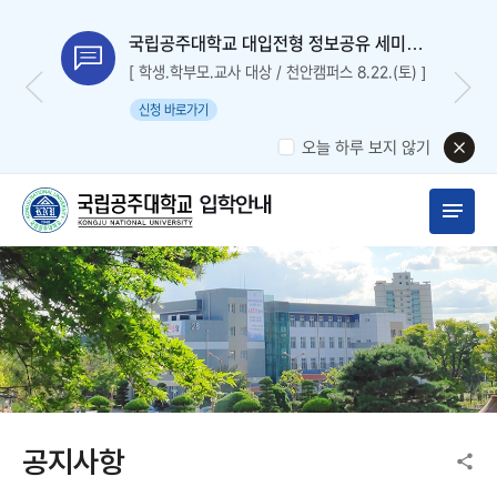
국립공주대학교 대입전형 정보공유 세미나
신청
[ 학생.학부모.교사 대상 / 천안캠퍼스 8.22.(토) ]
신청 바로가기
오늘 하루 보지 않기
공지사항