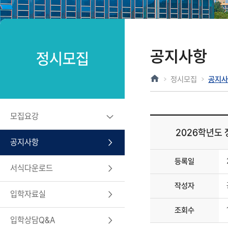
공지사항
정시모집
정시모집
공지사
모집요강
2026학년도 
공지사항
등록일
서식다운로드
작성자
입학자료실
조회수
입학상담Q&A