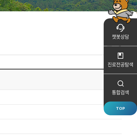
챗봇상담
진로전공
탐색
통합검색
TOP