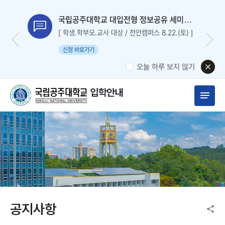
국립공주대학교 대입전형 정보공유 세미나
신청
[ 학생.학부모.교사 대상 / 천안캠퍼스 8.22.(토) ]
신청 바로가기
오늘 하루 보지 않기
공지사항